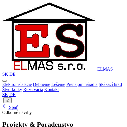
ELMAS
SK
DE
Elektroinštalácie
Debnenie
Lešenie
Prenájom náradia
Skákací hrad
Štvorkolky
Rezervácia
Kontakt
SK
DE
🌙
Späť
Odborné návrhy
Projekty & Poradenstvo