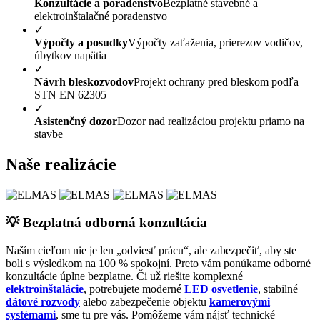
Konzultácie a poradenstvo
Bezplatné stavebné a
elektroinštalačné poradenstvo
✓
Výpočty a posudky
Výpočty zaťaženia, prierezov vodičov,
úbytkov napätia
✓
Návrh bleskozvodov
Projekt ochrany pred bleskom podľa
STN EN 62305
✓
Asistenčný dozor
Dozor nad realizáciou projektu priamo na
stavbe
Naše realizácie
💡 Bezplatná odborná konzultácia
Naším cieľom nie je len „odviesť prácu“, ale zabezpečiť, aby ste
boli s výsledkom na 100 % spokojní. Preto vám ponúkame odborné
konzultácie úplne bezplatne. Či už riešite komplexné
elektroinštalácie
, potrebujete moderné
LED osvetlenie
, stabilné
dátové rozvody
alebo zabezpečenie objektu
kamerovými
systémami
, sme tu pre vás. Pomôžeme vám nájsť technické